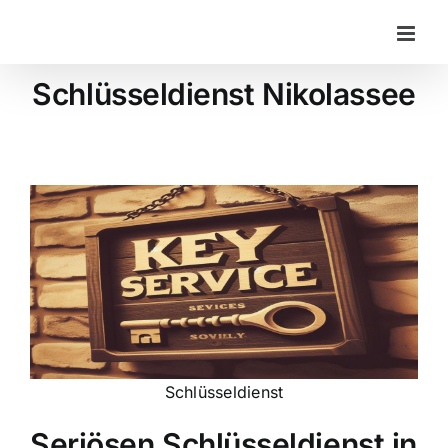
Zum
Inhalt
springen
Schlüsseldienst Nikolassee
Schlüsseldienst
Seriösen Schlüsseldienst in