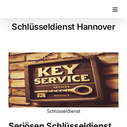
Zum
Inhalt
springen
Schlüsseldienst Hannover
Schlüsseldienst
Seriösen Schlüsseldienst