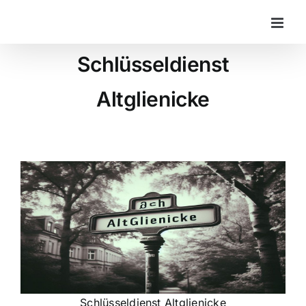
Zum
Inhalt
springen
Schlüsseldienst
Altglienicke
Schlüsseldienst Altglienicke