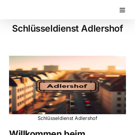
Zum
Inhalt
springen
Schlüsseldienst Adlershof
Schlüsseldienst Adlershof
Willkommen beim