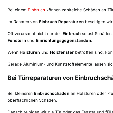
Bei einem
Einbruch
können zahlreiche Schäden an Tür
Im Rahmen von
Einbruch Reparaturen
beseitigen wi
Oft verursacht nicht nur der
Einbruch
selbst Schäden
Fenstern
und
Einrichtungsgegenständen
.
Wenn
Holztüren
und
Holzfenster
betroffen sind, kö
Gerade Aluminium- und Kunststoffelemente lassen sic
Bei Türreparaturen von Einbruchschä
Bei kleineren
Einbruchschäden
an Holztüren oder -fen
oberflächlichen Schäden.
Danach reinigen wir die Tür oder das Fenster und f