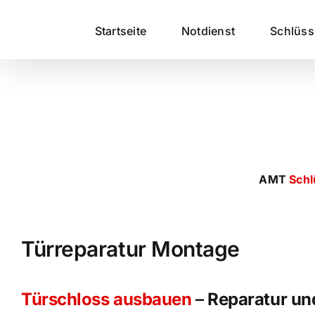
Zum
Inhalt
Startseite
Notdienst
Schlüs
springen
AMT
Schl
Türreparatur Montage
Türschloss
ausbauen
–
Reparatur un